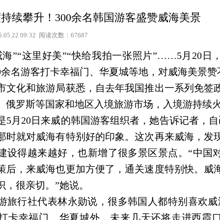
持续攀升！300余名韩国游客盛赞威海美景
5.05.22 09:32 阅读次数：67687
”“这里好美”“快给我拍一张照片”……5月20日
00余名游客打卡幸福门、华夏城等地，对威海美景赞
化和旅游局获悉，自去年我国推出一系列免签
、俄罗斯等国家和地区入境旅游市场，入境游持续
月20日来威的韩国游客组织者，她告诉记者，自
那时就对威海有特别好的印象。这次再来威海，发
建设得越来越好，也新增了很多景区景点。“中国
策后，来威海也更加方便了，通关速度特别快。威
识，很亲切。”她说。
行社代表林永勋说，很多韩国人都特别喜欢威海
打卡幸福门、华夏城外，未来几天还将走进西霞