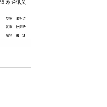
道远 通讯员
签审：张军涛
复审：孙美玲
编辑：岳 潇