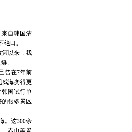
，来自韩国清
不绝口。
政策以来，我
火爆。
己曾在7年前
现威海变得更
对韩国试行单
海的很多景区
。这300余
口、赤山等景