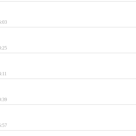
6:03
8:25
4:11
！
0:39
5:57