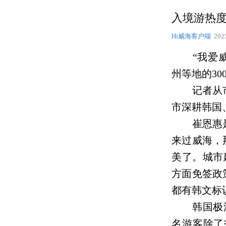
入境游热度
Hi威海客户端
202
“我爱威海
州等地的3
记者从市文
市深耕韩国
崔恩惠是5
来过威海，
美了。城市
方面免签政
都有韩文标
韩国极游旅
名游客除了